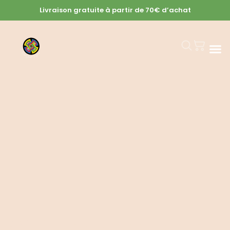
Livraison gratuite à partir de 70€ d’achat
Nos c
Notre h
Offrir un souvenir de la