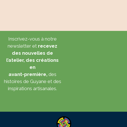
Inscrivez-vous à notre
newsletter et
recevez
des nouvelles de
l’atelier, des créations
en
avant-première,
des
histoires de Guyane et des
inspirations artisanales.